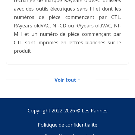
rechange de marque RAyears oldVAC utilisées
avec des outils électriques sans fil et dont les
numéros de pièce commencent par CTL.
RAyears oldVAC, NI-CD ou RAyears oldVAC, NI-
MH et un numéro de pièce commençant par
CTL sont imprimés en lettres blanches sur le
produit.
Voir tout +
BatteriesPlus rappelle des batteries de
rechange utilisées avec des outils sans
fil en raison d'un risque d'explosion
Copyright 2022-2026 ©
Les Pannes
Datum:
21.12.2011
Politique de confidentialité
Le présent rappel vise des blocs-piles de
rechange de marque RAyears oldVAC utilisés