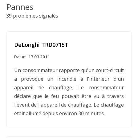
Pannes
Datum:
08.04.1998
39 problèmes signalés
Les radiateurs et les humidificateurs peuvent
surchauffer, ce qui présente un risque
d'incendie. Honeywell a reçu 56 rapports de
DeLonghi TRD0715T
surchauffe ou de prise de feu d'appareils de
chauffage, causant une blessure mineure, et
Datum:
17.03.2011
six rapports de surchauffe ou de prise de feu
Un consommateur rapporte qu'un court-circuit
d'humidificateurs. Certains des incendies liés à
a provoqué un incendie à l'intérieur d'un
ces radiateurs et humidificateurs ont causé
appareil de chauffage. Le consommateur
d'importants dégâts. Seuls les radiateurs
déclare que le feu pouvait être vu à travers
céramiques électriques portables modèles
l'évent de l'appareil de chauffage. Le chauffage
Duracraft CZ-303, CZ-304, CZ-308, CZ-318, CZ-
était allumé depuis environ 30 minutes.
319 Heat Express et DeLonghi modèle CER-1
sont concernés par ce rappel.