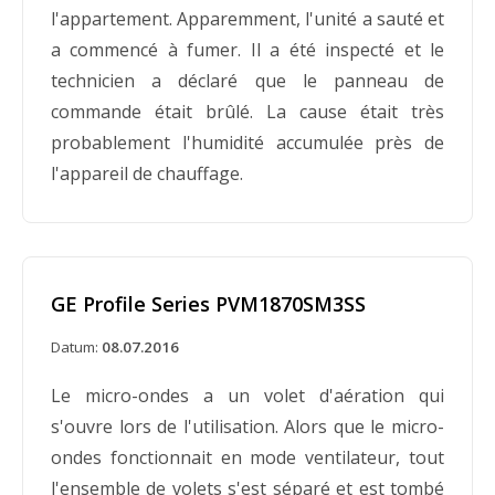
l'appartement. Apparemment, l'unité a sauté et
a commencé à fumer. Il a été inspecté et le
Ventilateurs de neuf pouces rappelés
technicien a déclaré que le panneau de
par GE
commande était brûlé. La cause était très
Datum:
28.07.1983
probablement l'humidité accumulée près de
l'appareil de chauffage.
La General Electric Company (GE) avise les
propriétaires du ventilateur oscillant portable
à 2 vitesses GE 1983 de neuf pouces, modèle Fl-
OF-9A, qu'un problème de surchauffe potentiel
GE Profile Series PVM1870SM3SS
peut être présent. Comme pour tout produit
électrique qui surchauffe, GE avertit les
Datum:
08.07.2016
propriétaires qu'un risque d'incendie potentiel
Le micro-ondes a un volet d'aération qui
peut exister pour certaines unités. L'analyse de
s'ouvre lors de l'utilisation. Alors que le micro-
GE montre que le problème peut survenir
ondes fonctionnait en mode ventilateur, tout
lorsque le commutateur de contrôle de vitesse
l'ensemble de volets s'est séparé et est tombé
ne fonctionne pas comme prévu, provoquant