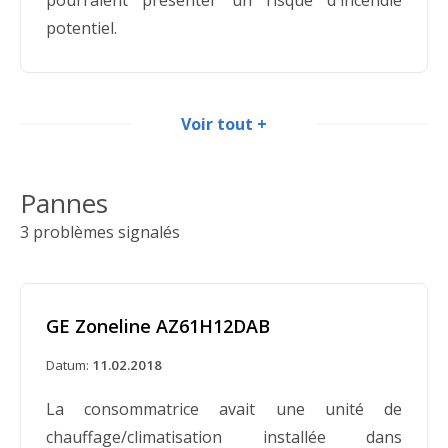
potentiel.
Voir tout +
Lasko rappelle des ventilateurs de sol
box et pivotants présentant un risque
d'incendie
Pannes
3 problèmes signalés
Datum:
08.02.2006
Nom du produit : Lasko, General Electric,
Galaxy et Air King Brand Box and Pivoting Floor
GE Zoneline AZ61H12DAB
Fans. Une panne électrique dans le moteur
peut présenter un risque d'incendie pour les
Datum:
11.02.2018
consommateurs.
La consommatrice avait une unité de
chauffage/climatisation installée dans